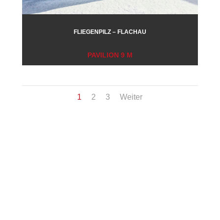
FLIEGENPILZ – FLACHAU
PAVILION 9 M
1
2
3
Weiter