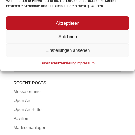
Wenn du deine Einwillligung nicht erteilst oder zurückziehst, können
bestimmte Merkmale und Funktionen beeinträchtigt werden.
Wir freuen uns auf dich… Messe Interalpin 2025
Termin: 06. bis 09. Mai 2025 Sie finden uns in Halle B.1,
Stand B113 Wir freuen uns auf ihren Besuch! messe
Akzeptieren
FAFGA 2025 Termin: 15. bis 17. September 2025 Sie
finden uns in Halle B.0, Stand 34 Wir...
Ablehnen
Einstellungen ansehen
SEARCH
Datenschutzerklärung
Impressum
RECENT POSTS
Messetermine
Open Air
Open Air Hütte
Pavilion
Markisenanlagen